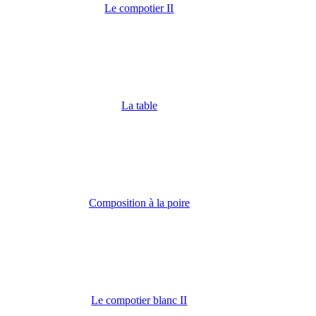
Le compotier II
La table
Composition à la poire
Le compotier blanc II