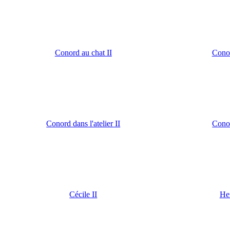
Conord au chat II
Conor
Conord dans l'atelier II
Cono
Cécile II
Hei