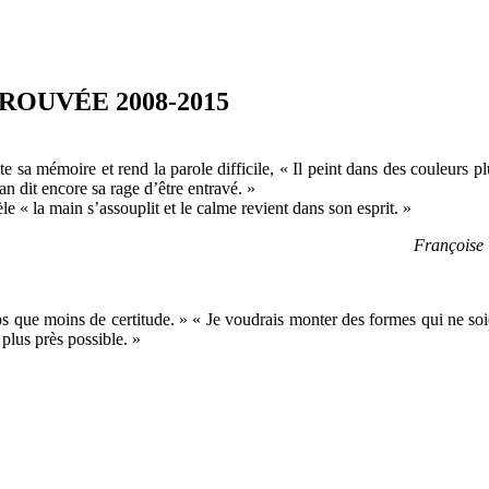
OUVÉE 2008-2015
cte sa mémoire et rend la parole difficile, « Il peint dans des couleurs
 dit encore sa rage d’être entravé. »
e « la main s’assouplit et le calme revient dans son esprit. »
Françoise 
moins de certitude. » « Je voudrais monter des formes qui ne soient ni
plus près possible. »